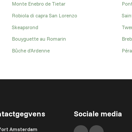
Monte Enebro de Tietar
Pont
Robiola di capra San Lorenzo
Sain
Skeapsrond
Twen
Bouyguette au Romarin
Breb
Bûche d’Ardenne
Péra
tactgegvens
Sociale media
fort Amsterdam