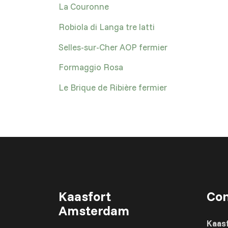
La Couronne
Robiola di Langa tre latti
Selles-sur-Cher AOP fermier
Formaggio Rosa
Le Brique de Ribière fermier
Kaasfort
Con
Amsterdam
Kaas