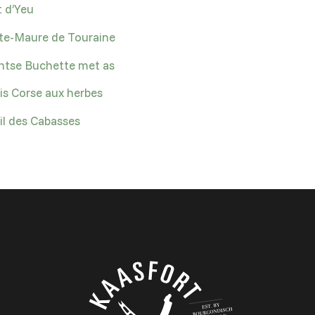
 d’Yeu
te-Maure de Touraine
tse Buchette met as
is Corse aux herbes
il des Cabasses