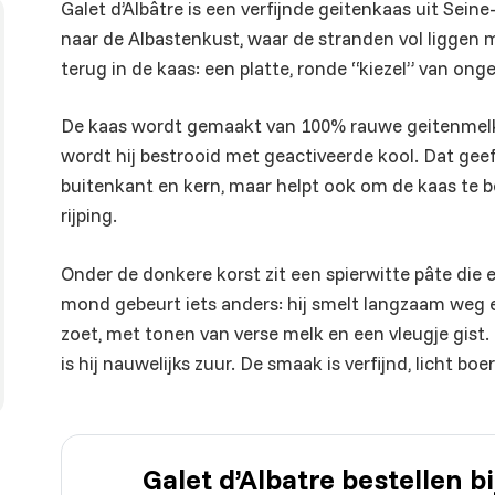
Galet d’Albâtre is een verfijnde geitenkaas uit Sei
naar de Albastenkust, waar de stranden vol liggen m
terug in de kaas: een platte, ronde “kiezel” van ong
De kaas wordt gemaakt van 100% rauwe geitenmelk 
wordt hij bestrooid met geactiveerde kool. Dat gee
buitenkant en kern, maar helpt ook om de kaas te 
rijping.
Onder de donkere korst zit een spierwitte pâte die e
mond gebeurt iets anders: hij smelt langzaam weg en
zoet, met tonen van verse melk en een vleugje gist.
is hij nauwelijks zuur. De smaak is verfijnd, licht boe
Galet d’Albatre bestellen 