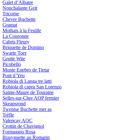
Galet d’Albatre
Nonchalante Geit
Tricorne
Chevre Buchette
Gramat
Mothais à la Feuille
La Couronne
Cabris Fleury
Briquette de Domino
Swarte Toer
Grutte Wite
Picobello
Monte Enebro de Tietar
Pont d’Yeu
Robiola di Langa tre latti
Robiola di capra San Lorenzo
Sainte-Maure de Touraine
Selles-sur-Cher AOP fermier
Skeapsrond
Twentse Buchette met as
Trèfle
Valençay AOC
Crottin de Chavignol
Formaggio Rosa
Bouyguette au Romarin