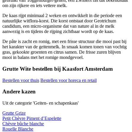
gebruikt van Toggenburger-geiten, een Zwitsers ras dat bekendstaat
om zijn rijkere en iets vettere melk.
De kaas rijpt minimaal 2 weken en ontwikkelt in die periode een
natuurlijke witflora-korst. Die korst ontstaat door Geotrichum
candidum, een micro-organisme dat van nature al in de melk
aanwezig is en tijdens de rijping zichtbaar wordt op de kaas.
De pâte is zacht en romig, met een frisse structuur die mooi past bij
het karakter van de geitenmelk. In smaak komen tonen van vochtig
gras, gekookte groenten en citrus samen. De frisse zuren blijven
mooi in balans met het romige mondgevoel.
Grutte Wite bestellen bij Kaasfort Amsterdam
Bestellen voor thuis
Bestellen voor horeca en retail
Andere kazen
Uit de categorie 'Geiten- en schapenkaas'
Grutte Grize
Petit Chèvre Piment d’Espelette
Chèvre bûche blanche
Rouelle Blanche