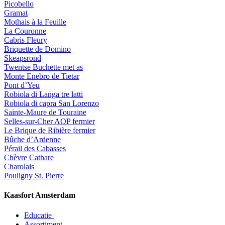
Picobello
Gramat
Mothais à la Feuille
La Couronne
Cabris Fleury
Briquette de Domino
Skeapsrond
Twentse Buchette met as
Monte Enebro de Tietar
Pont d’Yeu
Robiola di Langa tre latti
Robiola di capra San Lorenzo
Sainte-Maure de Touraine
Selles-sur-Cher AOP fermier
Le Brique de Ribière fermier
Bûche d’Ardenne
Pérail des Cabasses
Chèvre Cathare
Charolais
Pouligny St. Pierre
Kaasfort Amsterdam
Educatie
Assortiment