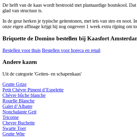
De helft van de kaas wordt bestrooid met plantaardige houtskool. Dat g
glad van structuur is.
In de geur herken je typische geitentonen, met iets van stro en noot. In
onze eigen affinage krijgt hij nog ongeveer 1 week extra rijping om tot
Briquette de Domino bestellen bij Kaasfort Amsterd
Bestellen voor thuis
Bestellen voor horeca en retail
Andere kazen
Uit de categorie 'Geiten- en schapenkaas'
Grutte Grize
Petit Chèvre Piment d’Espelette
Chèvre bûche blanche
Rouelle Blanche
Galet d’Albatre
Nonchalante Geit
Tricorne
Chevre Buchette
Swarte Toer
Grutte Wite