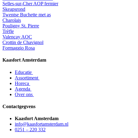
Selles-sur-Cher AOP fermier
Skeapsrond
Twentse Buchette met as
Charolais
Pouligny St. Pierre
Trèfle
Valençay AOC
Crottin de Chavignol
Formaggio Rosa
Kaasfort Amsterdam
Educatie
Assortiment
Horeca
Agenda
Over ons
Contactgegvens
Kaasfort Amsterdam
info@kaasfortamsterdam.nl
0251 – 220 332