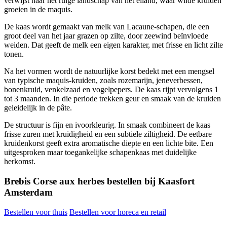
verwijst naar het ruige landschap van het eiland, waar wilde kruiden
groeien in de maquis.
De kaas wordt gemaakt van melk van Lacaune-schapen, die een
groot deel van het jaar grazen op zilte, door zeewind beïnvloede
weiden. Dat geeft de melk een eigen karakter, met frisse en licht zilte
tonen.
Na het vormen wordt de natuurlijke korst bedekt met een mengsel
van typische maquis-kruiden, zoals rozemarijn, jeneverbessen,
bonenkruid, venkelzaad en vogelpepers. De kaas rijpt vervolgens 1
tot 3 maanden. In die periode trekken geur en smaak van de kruiden
geleidelijk in de pâte.
De structuur is fijn en ivoorkleurig. In smaak combineert de kaas
frisse zuren met kruidigheid en een subtiele ziltigheid. De eetbare
kruidenkorst geeft extra aromatische diepte en een lichte bite. Een
uitgesproken maar toegankelijke schapenkaas met duidelijke
herkomst.
Brebis Corse aux herbes bestellen bij Kaasfort
Amsterdam
Bestellen voor thuis
Bestellen voor horeca en retail