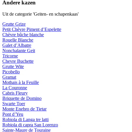
Andere kazen
Uit de categorie 'Geiten- en schapenkaas'
Grutte Grize
Petit Chèvre Piment d’Espelette
Chèvre bûche blanche
Rouelle Blanche
Galet d’Albatre
Nonchalante Geit
Tricorne
Chevre Buchette
Grutte Wite
Picobello
Gramat
Mothais à la Feuille
La Couronne
Cabris Fleury
Briquette de Domino
Swarte Toer
Monte Enebro de Tietar
Pont d’Yeu
Robiola di Langa tre latti
Robiola di capra San Lorenzo
Sainte-Maure de Touraine