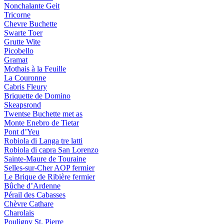
Nonchalante Geit
Tricorne
Chevre Buchette
Swarte Toer
Grutte Wite
Picobello
Gramat
Mothais à la Feuille
La Couronne
Cabris Fleury
Briquette de Domino
Skeapsrond
Twentse Buchette met as
Monte Enebro de Tietar
Pont d’Yeu
Robiola di Langa tre latti
Robiola di capra San Lorenzo
Sainte-Maure de Touraine
Selles-sur-Cher AOP fermier
Le Brique de Ribière fermier
Bûche d’Ardenne
Pérail des Cabasses
Chèvre Cathare
Charolais
Pouligny St. Pierre