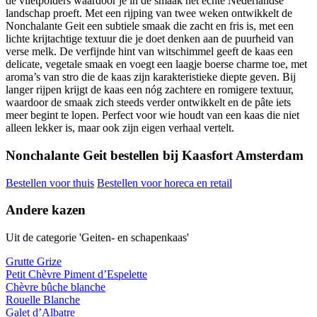
de vlietpolders waardoor je in de smaak het echte Nederlandse
landschap proeft. Met een rijping van twee weken ontwikkelt de
Nonchalante Geit een subtiele smaak die zacht en fris is, met een
lichte krijtachtige textuur die je doet denken aan de puurheid van
verse melk. De verfijnde hint van witschimmel geeft de kaas een
delicate, vegetale smaak en voegt een laagje boerse charme toe, met
aroma’s van stro die de kaas zijn karakteristieke diepte geven. Bij
langer rijpen krijgt de kaas een nóg zachtere en romigere textuur,
waardoor de smaak zich steeds verder ontwikkelt en de pâte iets
meer begint te lopen. Perfect voor wie houdt van een kaas die niet
alleen lekker is, maar ook zijn eigen verhaal vertelt.
Nonchalante Geit bestellen bij Kaasfort Amsterdam
Bestellen voor thuis
Bestellen voor horeca en retail
Andere kazen
Uit de categorie 'Geiten- en schapenkaas'
Grutte Grize
Petit Chèvre Piment d’Espelette
Chèvre bûche blanche
Rouelle Blanche
Galet d’Albatre